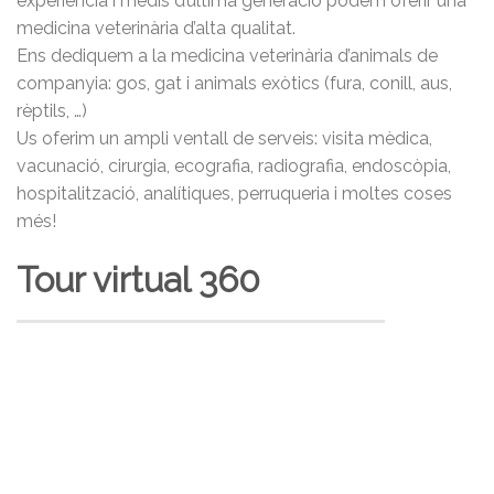
experiència i medis d’última generació podem oferir una
medicina veterinària d’alta qualitat.
Ens dediquem a la medicina veterinària d’animals de
companyia: gos, gat i animals exòtics (fura, conill, aus,
rèptils, …)
Us oferim un ampli ventall de serveis: visita mèdica,
vacunació, cirurgia, ecografia, radiografia, endoscòpia,
hospitalització, analítiques, perruqueria i moltes coses
més!
Tour virtual 360