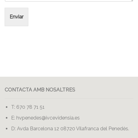
Enviar
CONTACTA AMB NOSALTRES
T: 670 78 71 51
E:
hvpenedes@ivcevidensia.es
D: Avda Barcelona 12 08720 Vilafranca del Penedès.