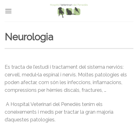
Skip
to
content
Neurologia
Es tracta de l’estudi i tractament del sistema nerviós:
cervell, medul•la espinal i nervis. Moltes patologies els
poden afectar, com són les infeccions, inflamacions,
compressions per hèrnies discals, fractures, …
A Hospital Veterinari del Penedès tenim els
coneixements i medis per tractar la gran majoria
d’aquestes patologies.