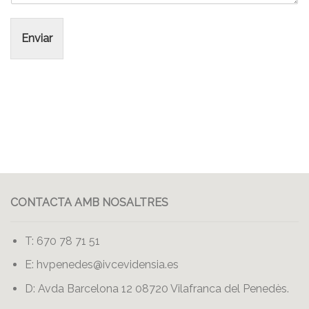
Enviar
CONTACTA AMB NOSALTRES
T: 670 78 71 51
E:
hvpenedes@ivcevidensia.es
D: Avda Barcelona 12 08720 Vilafranca del Penedès.